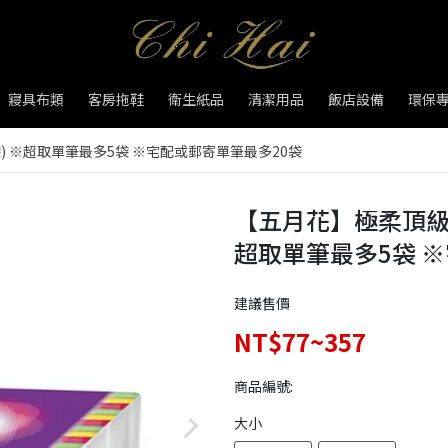
寢具布類
客房拖鞋
衛生紙品
清潔用品
飯店設備
環保
袋) ※超取單筆最多5袋 ※宅配或郵寄單筆最多20袋
【五月花】極柔頂級袖
超取單筆最多5袋 
建議售價
NT$77~357
商品編號:
大小