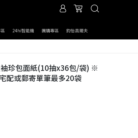
專區
24hi智能機
團購專區
鈞怡高爾夫
珍包面紙(10抽x36包/袋) ※
※宅配或郵寄單筆最多20袋