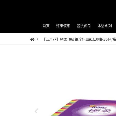
首頁
好康優惠
盥洗備品
沐浴系列
【五月花】極柔頂級袖珍包面紙(10抽x36包/