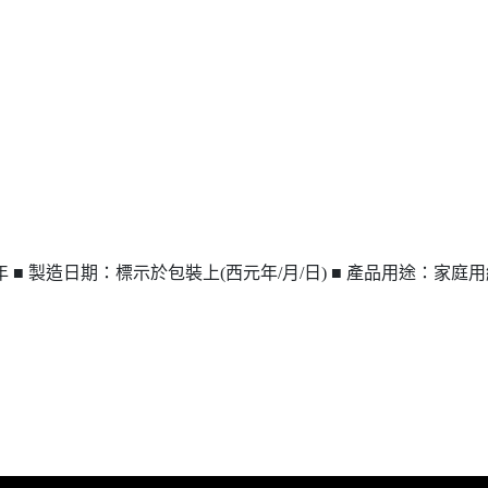
年 ■ 製造日期：標示於包裝上(西元年/月/日) ■ 產品用途：家庭