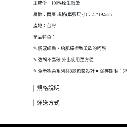
主成份：100%原生紙漿
層數：兩層 規格(單張尺寸)：21*19.5cm
產地：台灣
商品特色：
✎ 觸感細緻，給肌膚極致柔軟的呵護
✎ 強韌不易破 外出使用更方便
✎ 全新極柔系列共3款包裝設計 ■ 保存期限：5
規格說明
運送方式