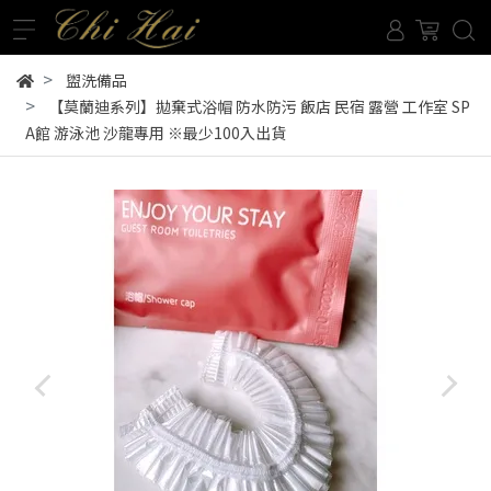
盥洗備品
【莫蘭迪系列】拋棄式浴帽 防水防污 飯店 民宿 露營 工作室 SP
A館 游泳池 沙龍專用 ※最少100入出貨