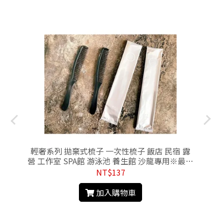
袋
輕奢系列 拋棄式梳子 一次性梳子 飯店 民宿 露
入
營 工作室 SPA館 游泳池 養生館 沙龍專用※最少
50入出貨
NT$137
加入購物車