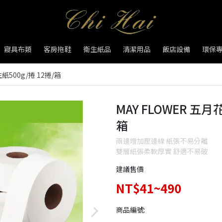
寢具布類
客房拖鞋
衛生紙品
清潔用品
飯店設備
環保
紙500g/捲 12捲/箱
MAY FLOWER 五月
箱
兩邊增加壓邊線 紙張不易分離
雙層紙張柔軟厚實 舒適不易破
建議售價
NT$41~490
商品編號: