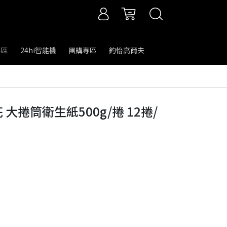
專區
24hi智能機
團購專區
鈞怡高爾夫
花 大捲筒衛生紙500g/捲 12捲/