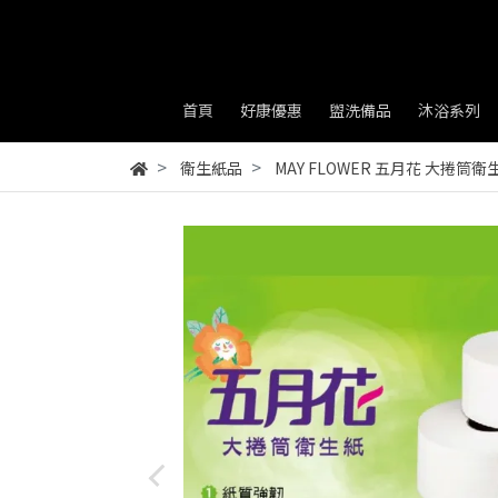
首頁
好康優惠
盥洗備品
沐浴系列
衛生紙品
MAY FLOWER 五月花 大捲筒衛生