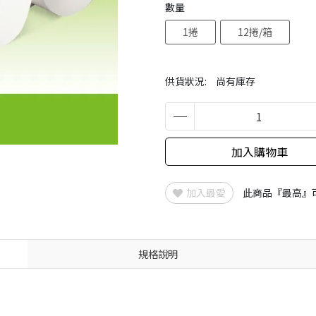
數量
1捲
12捲/箱
供貨狀況:
尚有庫存
加入購物車
加入最愛
此商品『最高』
規格說明