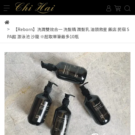
【Reborn】洗潤雙效合一 洗髮精 潤髮乳 油頭救星 飯店 民宿 S
PA館 游泳池 沙龍 ※超取單筆最多10瓶